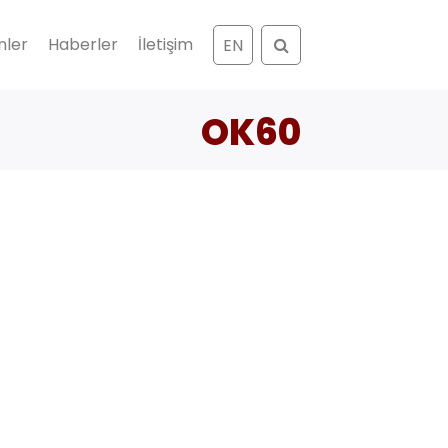
Ara
nler
Haberler
İletişim
EN
OK60