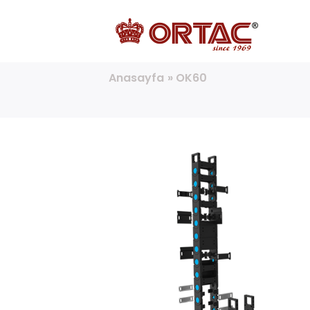
Anasayfa
»
OK60