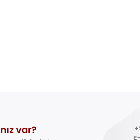
nız var?
+
E-