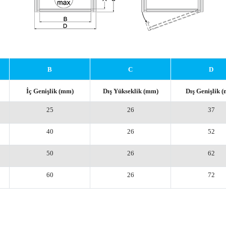
B
C
D
İç Genişlik (mm)
Dış Yükseklik (mm)
Dış Genişlik 
25
26
37
40
26
52
50
26
62
60
26
72