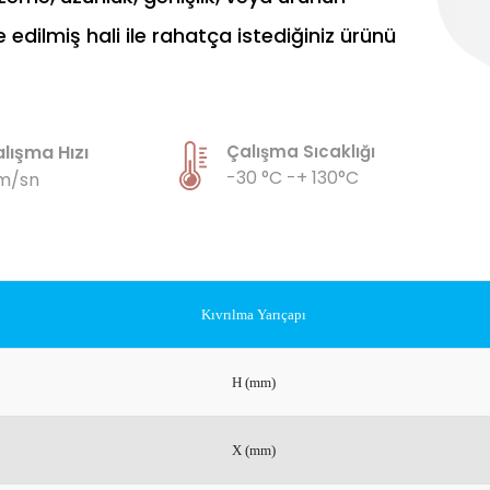
dilmiş hali ile rahatça istediğiniz ürünü
lışma Hızı
Çalışma Sıcaklığı
-30 °C -+ 130°C
m/sn
Kıvrılma Yarıçapı
H (mm)
X (mm)