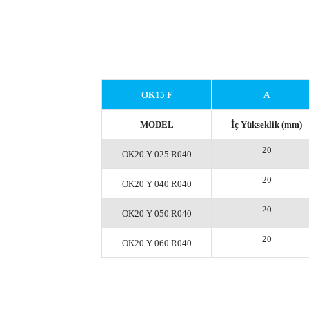
OK15 F
A
MODEL
İç Yükseklik (mm)
20
OK20 Y 025 R040
20
O
K20 Y 040 R040
20
O
K20 Y 050 R040
20
O
K20 Y 060 R040