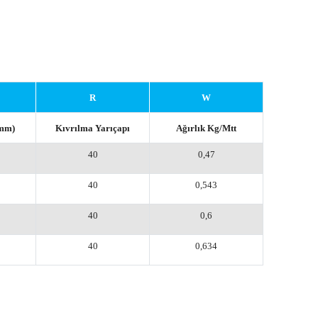
R
W
(mm)
Kıvrılma Yarıçapı
Ağırlık Kg/Mtt
40
0,47
40
0,543
40
0,6
40
0,634