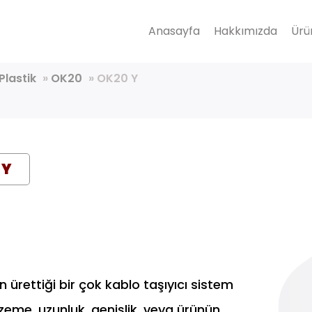
Anasayfa
Hakkımızda
Ürü
 Plastik
»
OK20
»
OK20 Y
 Y
n ürettiği bir çok kablo taşıyıcı sistem
lzeme, uzunluk, genişlik, veya ürünün